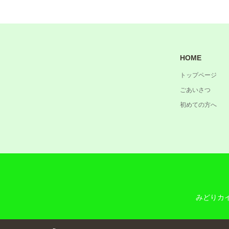
HOME
トップページ
ごあいさつ
初めての方へ
みどりカ
RSS