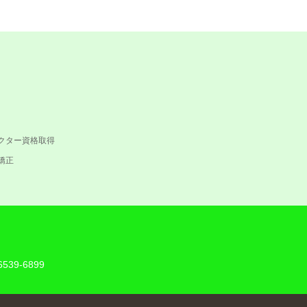
クター資格取得
矯正
6539-6899